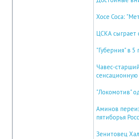
Хосе Соса: "Ме
ЦСКА сыграет 
"Губерния" в 5
Чавес-старший
сенсационную 
"Локомотив" о
Аминов переи
пятиборья Рос
Зенитовец Хал