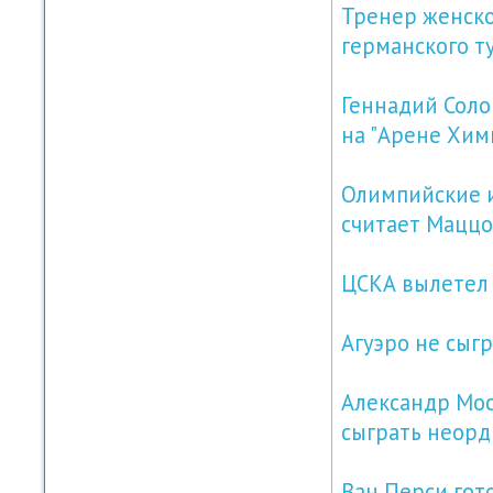
Тренер женско
германского т
Геннадий Соло
на "Арене Хим
Олимпийские и
считает Маццо
ЦСКА вылетел 
Агуэро не сыгр
Александр Мос
сыграть неор
Ван Перси гот