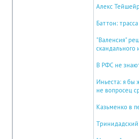
Алекс Тейшейр
Баттон: трасс
"Валенсия" ре
скандального
В РФС не знают
Иньеста: я бы 
не вопросец с
Казьменко в 
Тринидадский 