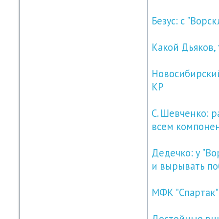
Безус: с "Ворс
Какой Дьяков,
Новосибирский
КР
С. Шевченко: р
всем компоне
Дедечко: у "Во
и вырывать по
МФК "Спартак"
Достойные вни