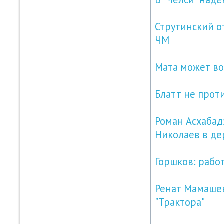
Струтинский о
ЧМ
Мата может во
Блатт не прот
Роман Асхабадз
Николаев в де
Горшков: рабо
Ренат Мамашев
"Трактора"