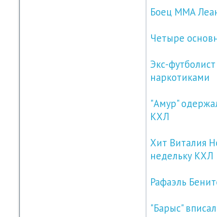
Боец ММА Леан
Четыре основн
Экс-футболист
наркотиками
"Амур" одержа
КХЛ
Хит Виталия 
недельку КХЛ
Рафаэль Бените
"Барыс" вписа