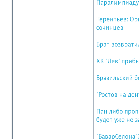
Паралимпиаду
Терентьев: Ор
сочинцев
Брат возврати
ХК "Лев" приб
Бразильский б
"Ростов на до
Пан либо пропа
будет уже не з
"БаварСелона"