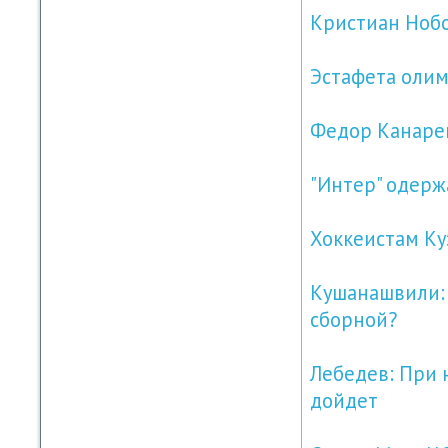
Кристиан Нобо
Эстафета олим
Федор Канарей
"Интер" одерж
Хоккеистам Ку
Кушанашвили:
сборной?
Лебедев: При 
дойдет