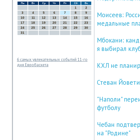
Пн
Вт
Ср
Чт
Пт
Сб
Вс
1
2
Моисеев: Росс
3
4
5
6
7
8
9
10
11
12
13
14
15
16
медальные пл
17
18
19
20
21
22
23
24
25
26
27
28
29
30
31
Мбокани: канд
я выбирал клу
6 самых увлекательных событий 11-го
КХЛ не планир
дня Евробаскета
Стеван Йовети
"Наполи" пере
футболу
Чебан подтверд
на "Родине"