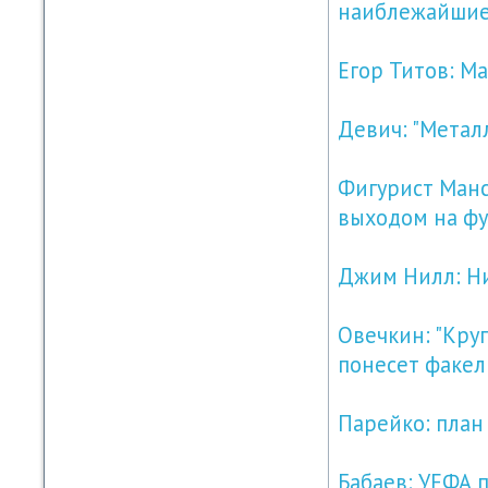
наиблежайшие
Егор Титов: Ма
Девич: "Металл
Фигурист Манс
выходом на фу
Джим Нилл: Н
Овечкин: "Кру
понесет факел
Парейко: план 
Бабаев: УЕФА 