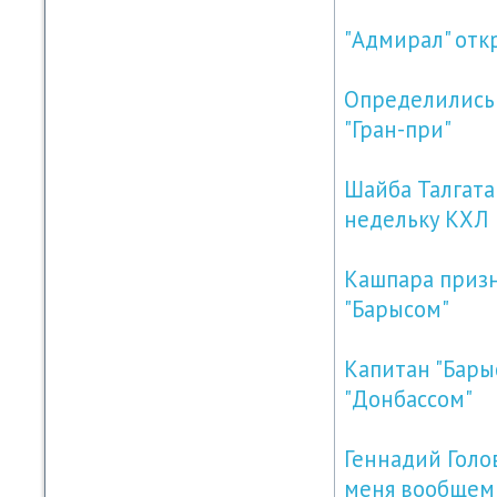
"Адмирал" отк
Определились 
"Гран-при"
Шайба Талгата
недельку КХЛ
Кашпара призн
"Барысом"
Капитан "Бары
"Донбассом"
Геннадий Голов
меня вообщем 