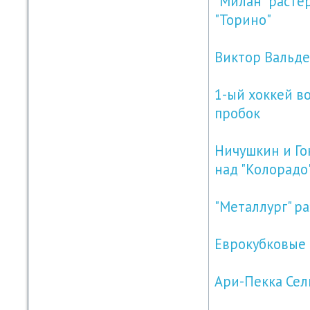
"Милан" расте
"Торино"
Виктор Вальдес
1-ый хоккей во
пробок
Ничушкин и Го
над "Колорадо
"Металлург" р
Еврокубковые
Ари-Пекка Сел