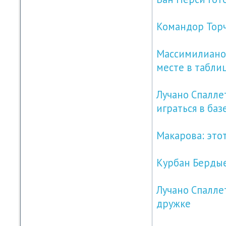
Командор Торч
Массимилиано 
месте в табли
Лучано Спалле
играться в баз
Макарова: это
Курбан Бердые
Лучано Спалле
дружке