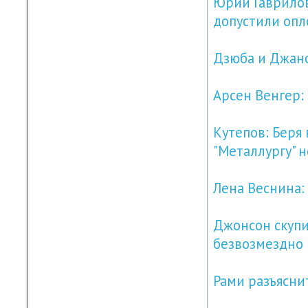
Юрий Гаврилов
допустили оп
Дзюба и Джано
Арсен Венгер:
Кутепов: Беря
"Металлургу" н
Лена Веснина:
Джонсон скупи
безвозмездно
Рами разъясни