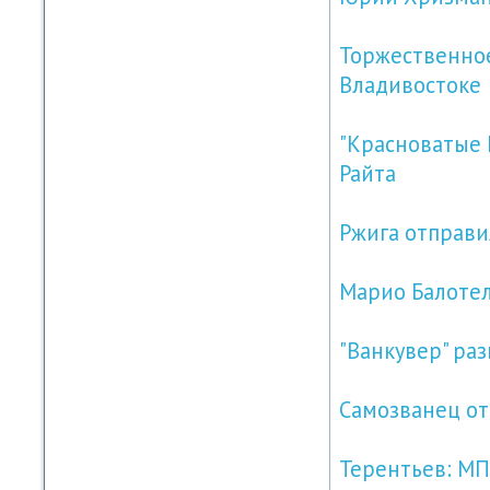
Торжественное
Владивостоке
"Красноватые 
Райта
Ржига отправил
Марио Балотел
"Ванкувер" ра
Самозванец от
Терентьев: МП