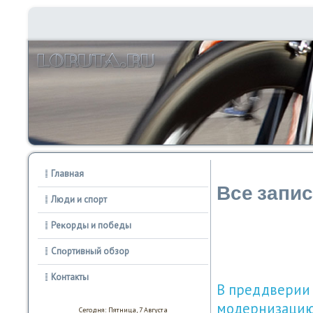
Главная
Все запи
Люди и спорт
Реκорды и победы
Спοртивный обзор
Контакты
В преддверии 
модернизаци
Сегодня: Пятница, 7 Августа