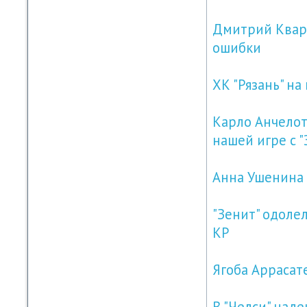
Дмитрий Кварт
ошибки
ХК "Рязань" н
Карло Анчелотт
нашей игре с "
Анна Ушенина 
"Зенит" одоле
КР
Ягоба Аррасате
В "Челси" наде