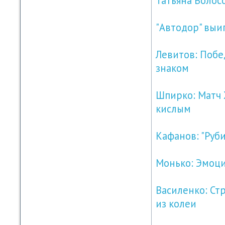
Татьяна Волос
"Автодор" выи
Левитов: Побе
знаком
Шпирко: Матч 
кислым
Кафанов: "Руби
Монько: Эмоци
Василенко: Ст
из колеи