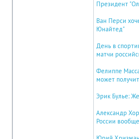
Президент "Ол
Ван Перси хоч
Юнайтед"
День в спорти
матчи российс
Фелиппе Масс
может получить
Эрик Булье: Ж
Александр Хор
России вообще
Юрий Хризман 