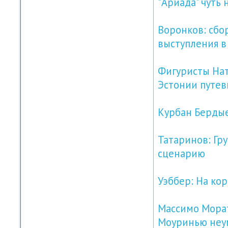
"Ариада" чуть 
Воронков: сбо
выступления в
Фигуристы Нат
Эстонии путев
Курбан Берды
Татаринов: Гр
сценарию
Уэббер: На ко
Массимо Морат
Моуринью неу