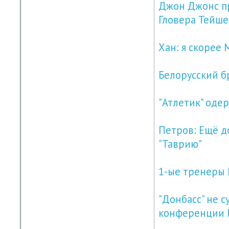
Джон Джонс п
Гловера Тейш
Хан: я скорее 
Белорусский б
"Атлетик" оде
Петров: Ещё до
"Таврию"
1-ые тренеры 
"Донбасс" не 
конференции