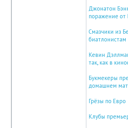
Джонатон Бэнк
поражение от
Смазчики из Б
биатлонистам
Кевин Дэллман
так, как в кин
Букмекеры пре
домашнем мат
Грёзы по Евро
Клубы премьер