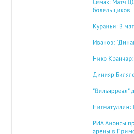
Семак: Матч ЦС
болельщиков
Кураньи: В мат
Иванов: "Дина
Нико Кранчар:
Динияр Биляле
"Вильярреал" 
Нигматуллин: 
РИА Анонсы п
арены в Прим