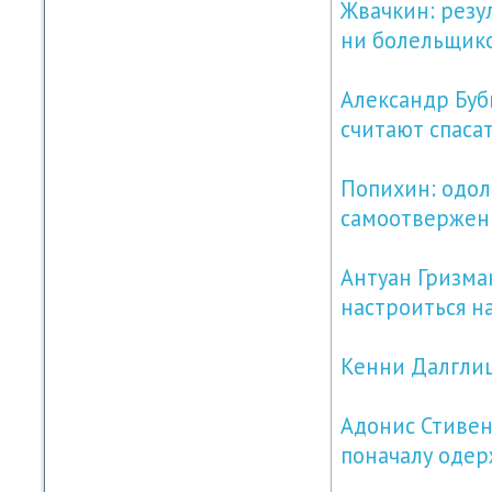
Жвачкин: резу
ни болельщик
Александр Буб
считают спаса
Попихин: одол
самоотвержен
Антуан Гризма
настроиться н
Кенни Далгли
Адонис Стивенс
поначалу одер