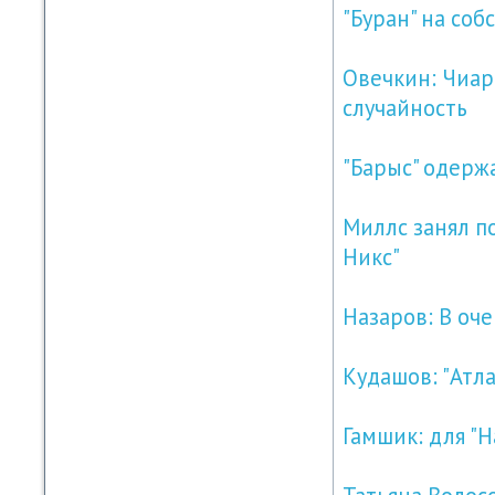
"Буран" на соб
Овечкин: Чиар
случайность
"Барыс" одерж
Миллс занял п
Никс"
Назаров: В оч
Кудашов: "Атл
Гамшик: для "Н