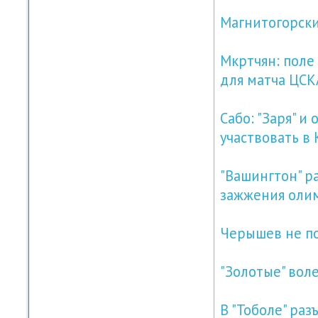
Магнитогорски
Мкртчян: поле
для матча ЦСК
Сабо: "Заря" и
участвовать в 
"Вашингтон" р
зажжения олим
Черышев не п
"Золотые" вол
В "Тоболе" ра