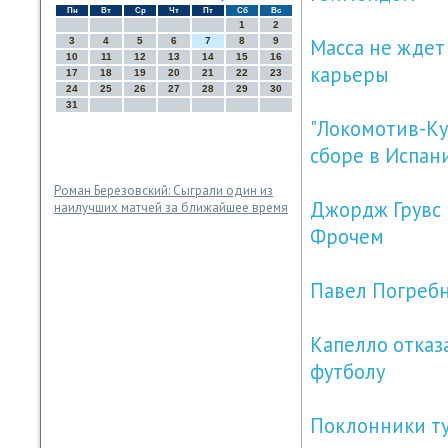
Пн
Вт
Ср
Чт
Пт
Сб
Вс
1
2
Масса не ждет
3
4
5
6
7
8
9
10
11
12
13
14
15
16
карьеры
17
18
19
20
21
22
23
24
25
26
27
28
29
30
31
"Локомотив-Ку
сборе в Испан
Роман Березовский: Сыграли один из
Джордж Грувс 
наилучших матчей за ближайшее время
Фрочем
Павел Погребн
Капелло отказ
футболу
Поклонники ту