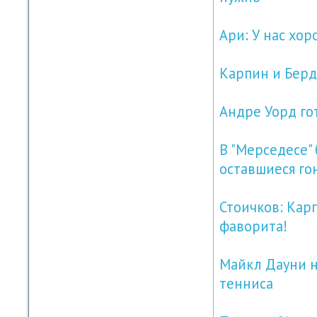
Ари: У нас хо
Карпин и Берд
Андре Уорд го
В "Мерседесе" 
оставшиеся го
Стоичков: Кар
фаворита!
Майкл Дауни н
тенниса