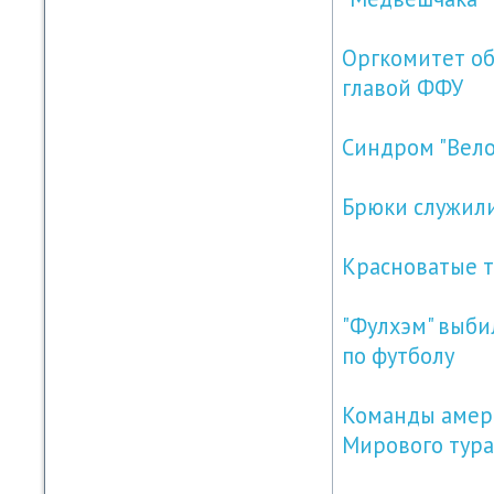
Оргкомитет об
главой ФФУ
Синдром "Вел
Брюки служил
Красноватые 
"Фулхэм" выби
по футболу
Команды амери
Мирового тура