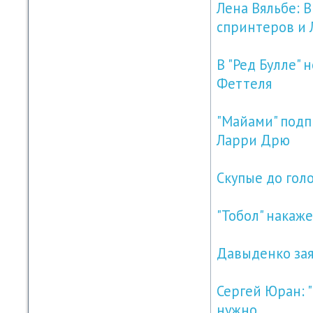
Лена Вяльбе: 
спринтеров и 
В "Ред Булле" 
Феттеля
"Майами" подп
Ларри Дрю
Скупые до гол
"Тобол" накаж
Давыденко заяв
Сергей Юран: 
нужно