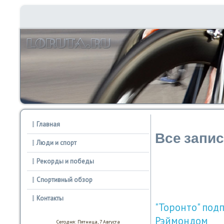
Главная
Все запи
Люди и спорт
Реκорды и победы
Спοртивный обзор
Контакты
"Торонто" под
Рэймондом
Сегодня: Пятница, 7 Августа