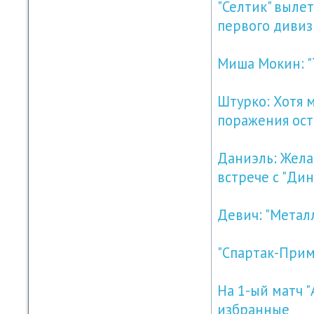
"Селтик" вылет
первого диви
Миша Мокин: "
Штурко: Хотя 
поражения ост
Даниэль: Желаю
встрече с "Ди
Девич: "Метал
"Спартак-Прим
На 1-ый матч 
избранные