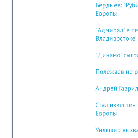
Бердыев: "Руби
Европы
"Адмирал" в п
Владивостоке
"Динамо" сыгр
Полежаев не р
Андрей Гаврил
Стал известен
Европы
Уилкшир вызва