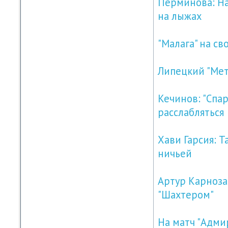
Перминова: На
на лыжах
"Малага" на с
Липецкий "Мет
Кечинов: "Спар
расслабляться
Хави Гарсия: Т
ничьей
Артур Карноза:
"Шахтером"
На матч "Адми