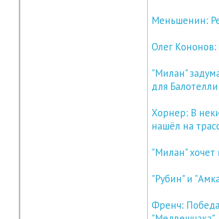
Меньшенин: Ре
Олег Кононов:
"Милан" задум
для Балотелли
Хорнер: В нек
нашёл на трас
"Милан" хочет
"Рубин" и "Ам
Френч: Победа
"Медвешчака"