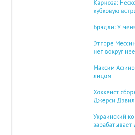
Карноза: Неско
кубковую встр
Брэдли: У меня
Этторе Мессин
нет вокруг нее
Максим Афиног
лицом
Хоккеист сбо
Джерси Дэвил
Украинский ко
зарабатывает 