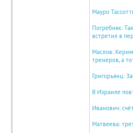
Мауро Тассотт
Погребняк: Та
встретил в пе
Маслов: Керимо
тренеров, а т
Григорьянц: З
В Израиле пов
Иванович: счё
Матвеева: тре