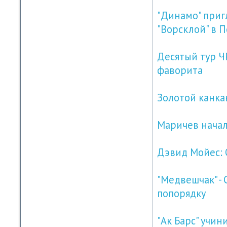
"Динамо" приг
"Ворсклой" в 
Десятый тур Ч
фаворита
Золотой канка
Маричев начал
Дэвид Мойес: 
"Медвешчак" -
попорядку
"Ак Барс" учин