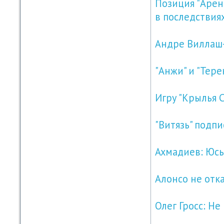
Позиция "Арен
в последствия
Андре Виллаш-
"Анжи" и "Тере
Игру "Крылья С
"Витязь" подп
Ахмадиев: Юсь
Алонсо не отк
Олег Гросс: Н