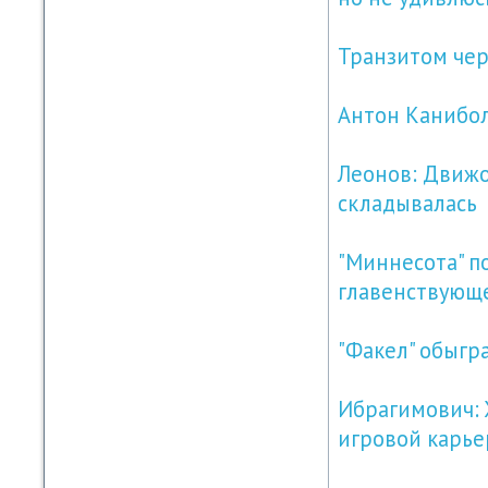
Транзитом чер
Антон Канибол
Леонов: Движо
складывалась
"Миннесота" п
главенствующ
"Факел" обыгра
Ибрагимович: 
игровой карье