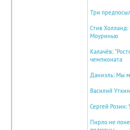
Три предпосыл
Стив Холланд:
Моуринью
Калачёв: "Рос
чемпионата
Даниэль: Мы м
Василий Уткин
Сергей Розин:
Пирло не понес
подмены