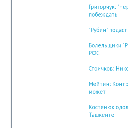
Григорчук: "Ч
побеждать
"Рубин" подас
Болельщики "Р
РФС
Стоичков: Нико
Мейтин: Конт
может
Костенюк одол
Ташкенте