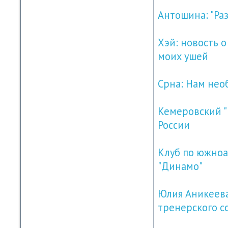
Антошина: "Раз
Хэй: новость о
моих ушей
Срна: Нам нео
Кемеровский "К
России
Клуб по южноа
"Динамо"
Юлия Аникеева
тренерского с