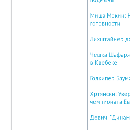
Миша Мокин: Н
готовности
Лихштайнер до
Чешка Шафарж
в Квебеке
Голкипер Баум
Хртянски: Уве
чемпионата Е
Девич: "Динамо