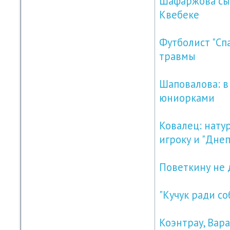
Шафаржова сыг
Квебеке
Футболист "Сп
травмы
Шаповалова: в
юниорками
Ковалец: нату
игроку и "Днеп
Поветкину не 
"Кучук ради с
Коэнтрау, Вара