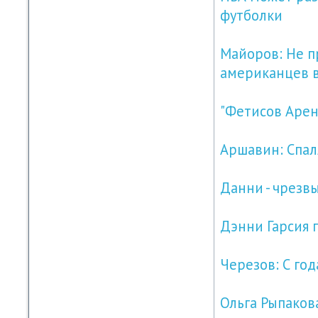
футболки
Майоров: Не п
американцев в
"Фетисов Арена
Аршавин: Спал
Данни - чрезв
Дэнни Гарсия 
Черезов: С год
Ольга Рыпаков