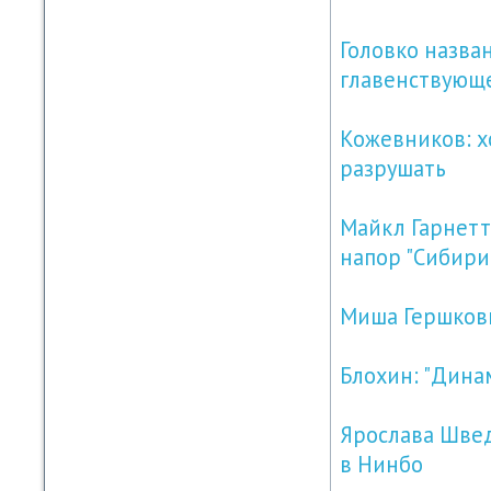
Головко назва
главенствующе
Кожевников: х
разрушать
Майкл Гарнетт
напор "Сибири
Миша Гершкови
Блохин: "Дина
Ярослава Швед
в Нинбо