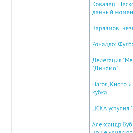
Ковалец: Неск
данный момент
Варламов: нез
Роналдо: Футб
Делегация "Ме
"Динамо"
Нагоя, Киото 
кубка
ЦСКА уступил "
Александр Бубн
но не удивлюс