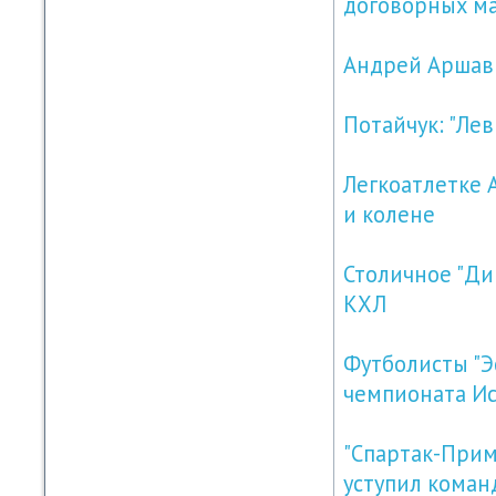
договорных м
Андрей Аршави
Потайчук: "Лев
Легкоатлетке 
и колене
Столичное "Ди
КХЛ
Футболисты "Э
чемпионата И
"Спартак-Прим
уступил коман