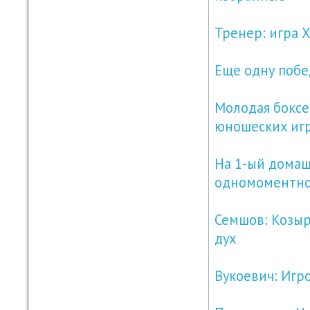
Тренер: игра 
Еще одну побе
Молодая боксе
юношеских иг
На 1-ый домаш
одномоментн
Семшов: Козыр
дух
Вукоевич: Игр