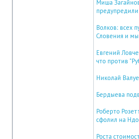
Миша Загайнов
предупредили
Волков: всех п
Словения и мы
Евгений Ловче
что против "Ру
Николай Валуе
Бердыева под
Роберто Розетт
сфолил на Ндо
Роста стоимос