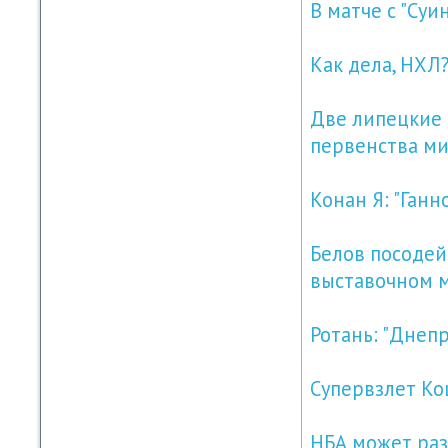
В матче с "Су
Как дела, НХЛ
Две липецкие 
первенства ми
Конан Я: "Ганн
Белов посодей
выставочном 
Ротань: "Днеп
Супервзлет Кош
НБА может раз