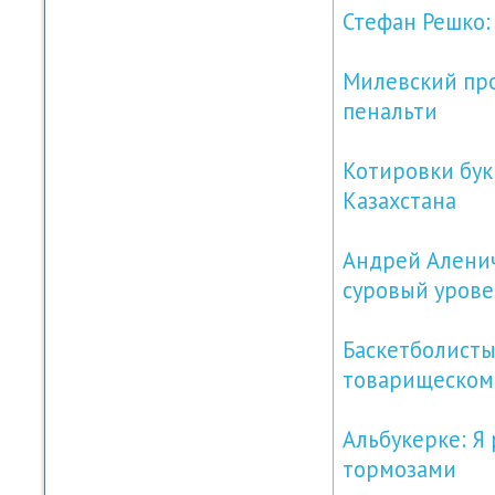
Стефан Решко: 
Милевский про
пенальти
Котировки бук
Казахстана
Андрей Аленич
суровый урове
Баскетболисты
товарищеском
Альбукерке: Я
тормозами