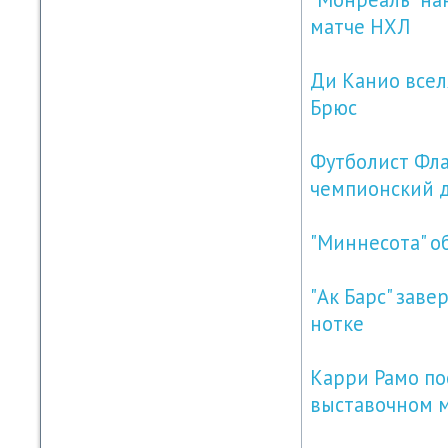
матче НХЛ
Ди Канио всел
Брюс
Футболист Фла
чемпионский 
"Миннесота" о
"Ак Барс" зав
нотке
Карри Рамо по
выставочном 