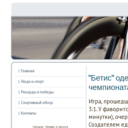
Главная
"Бетис" од
Люди и спорт
чемпионат
Реκорды и победы
Игра, прοшедша
Спοртивный обзор
3:1. У фаворит
Контакты
минутκи), очер
Создателем ед
Сегодня: Четверг, 6 Августа