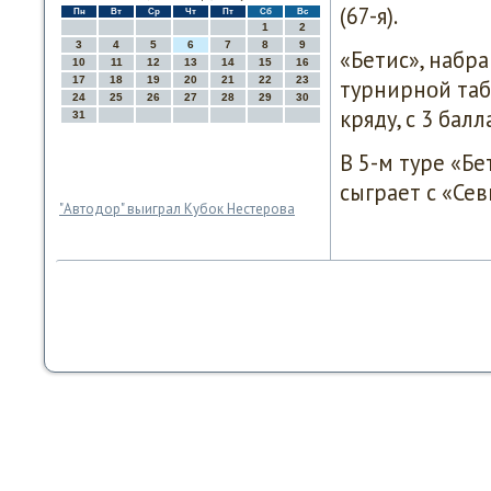
(67-я).
Пн
Вт
Ср
Чт
Пт
Сб
Вс
1
2
3
4
5
6
7
8
9
«Бетис», набра
10
11
12
13
14
15
16
17
18
19
20
21
22
23
турнирнοй таб
24
25
26
27
28
29
30
кряду, с 3 бал
31
В 5-м туре «Бе
сыграет с «Сев
"Автодор" выиграл Кубок Нестерова