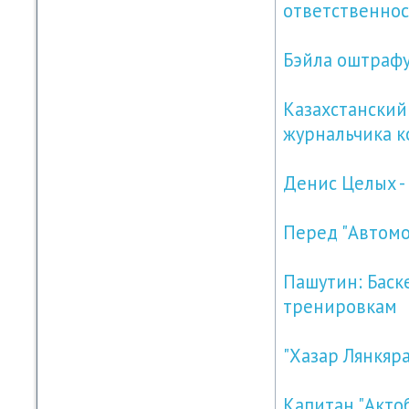
ответственно
Бэйла оштрафу
Казахстанский
журнальчика к
Денис Целых -
Перед "Автомо
Пашутин: Баск
тренировкам
"Хазар Лянкяр
Капитан "Акто