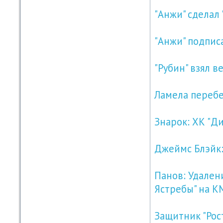
"Анжи" сделал
"Анжи" подпис
"Рубин" взял 
Ламела перебе
Знарок: ХК "Д
Джеймс Блэйк:
Панов: Удален
Ястребы" на К
Защитник "Рос