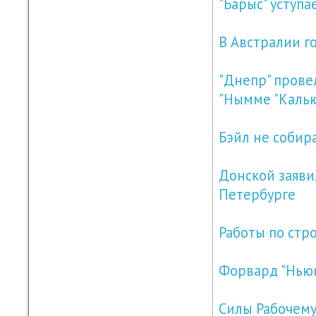
"Барыс" уступа
В Австралии г
"Днепр" прове
"Нымме "Каль
Бэйл не собир
Донской заявил
Петербурге
Работы по стр
Форвард "Ньюк
Силы Рабочему