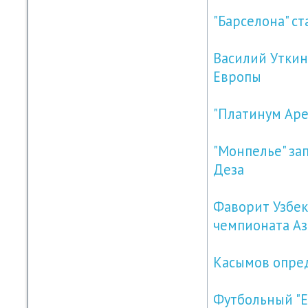
"Барселона" с
Василий Уткин
Европы
"Платинум Аре
"Монпелье" за
Деза
Фаворит Узбек
чемпионата А
Касымов опред
Футбольный "Е