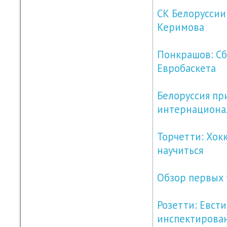
СК Белоруссии
Керимова
Понкрашов: Сб
Евробаскета
Белоруссия пр
интернациона
Торчетти: Хок
научиться
Обзор первых 
Розетти: Евст
инспектирова