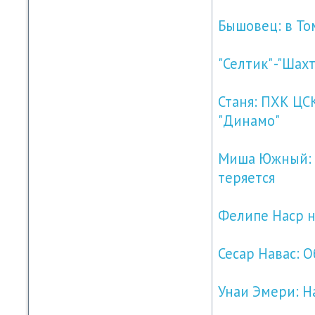
Бышовец: в То
"Селтик" -"Шах
Станя: ПХК ЦС
"Динамо"
Миша Южный: К
теряется
Фелипе Наср н
Сесар Навас: 
Унаи Эмери: Н