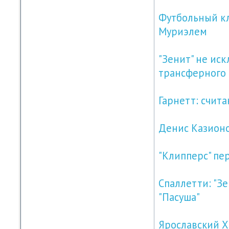
Футбольный кл
Муриэлем
"Зенит" не ис
трансферного 
Гарнетт: счит
Денис Казионо
"Клипперс" пе
Спаллетти: "З
"Пасуша"
Ярославский ХК