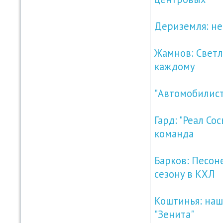
Дериземля: не
Жамнов: Светло
каждому
"Автомобилист"
Гард: "Реал Со
команда
Барков: Песон
сезону в КХЛ
Коштинья: наш
"Зенита"