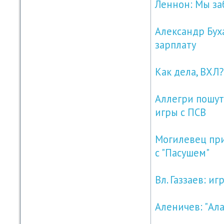
Леннон: Мы за
Александр Буха
зарплату
Как дела, ВХЛ?
Аллегри пошут
игры с ПСВ
Могилевец при
с "Пасушем"
Вл. Газзаев: и
Аленичев: "Ал