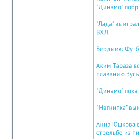
"Динамо" побр
"Лада" выиграл
ВХЛ
Бердыев: Футб
Аким Тараза в
плаванию Зул
"Динамо" пока
"Магнитка" вы
Анна Юшкова в
стрельбе из п