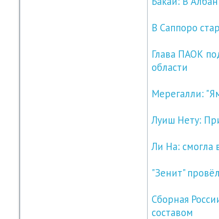
Бакай: В Алба
В Саппоро ста
Глава ПАОК по
области
Мерегалли: "Я
Луиш Нету: Пр
Ли На: смогла
"Зенит" провё
Сборная Росси
составом