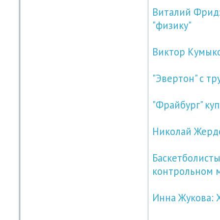
Виталий Фридз
"физику"
Виктор Кумыко
"Эвертон" с т
"Фрайбург" ку
Николай Жерде
Баскетболисты
контрольном 
Инна Жукова: 