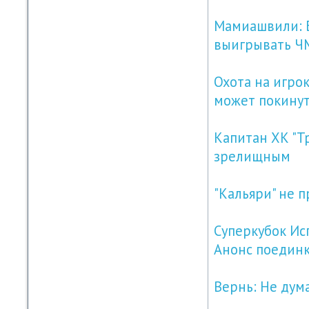
Мамиашвили: Б
выигрывать Ч
Охота на игро
может покинут
Капитан ХК "Т
зрелищным
"Кальяри" не 
Суперкубок Исп
Анонс поедин
Вернь: Не дум