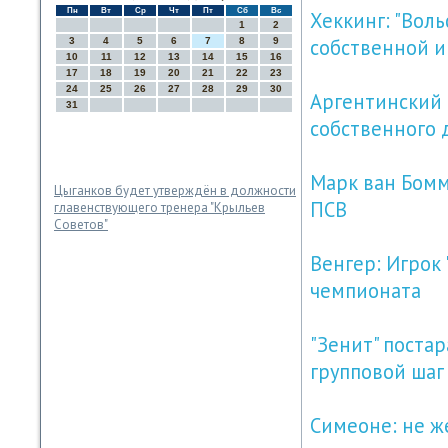
Пн
Вт
Ср
Чт
Пт
Сб
Вс
Хеккинг: "Вол
1
2
собственной и
3
4
5
6
7
8
9
10
11
12
13
14
15
16
17
18
19
20
21
22
23
24
25
26
27
28
29
30
Аргентинский 
31
собственного 
Марк ван Бомм
Цыганков будет утверждён в должности
ПСВ
главенствующего тренера "Крыльев
Советов"
Венгер: Игрок
чемпионата
"Зенит" поста
групповой шаг
Симеоне: не ж