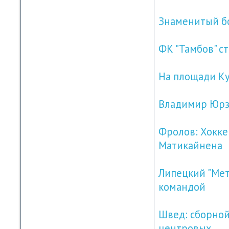
Знаменитый бо
ФК "Тамбов" с
На площади К
Владимир Юрзи
Фролов: Хокке
Матикайнена
Липецкий "Мет
командой
Швед: сборной
центровых