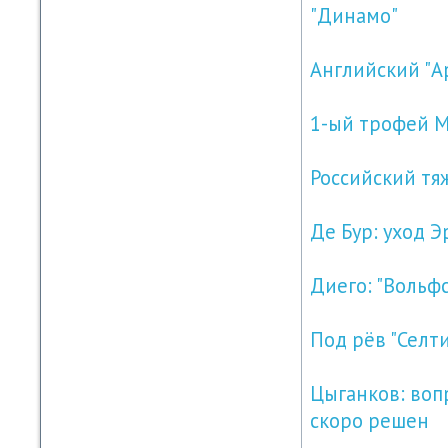
"Динамо"
Английский "А
1-ый трофей 
Российский тя
Де Бур: уход Э
Диего: "Вольф
Под рёв "Селти
Цыганков: воп
скоро решен