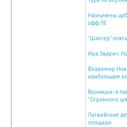
Назначены арби
офф ЛЕ
"Шахтер" опят
Ира Зварич: Н
Владимир Нови
наибольшее ко
Возняцки: я по
"Огромного ш
Латвийские де
площади