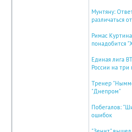
Мунтяну: Отве
различаться о
Римас Куртина
понадобится "
Единая лига В
России на три 
Тренер "Нымме
"Днепром"
Побегалов: "Ш
ошибок
"Зенит" вышел