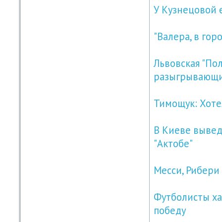
У Кузнецовой 
"Валера, в гор
Львовская "По
разыгрывающ
Тимощук: Хоте
В Киеве вывед
"Актобе"
Месси, Рибери
Футболисты ха
победу