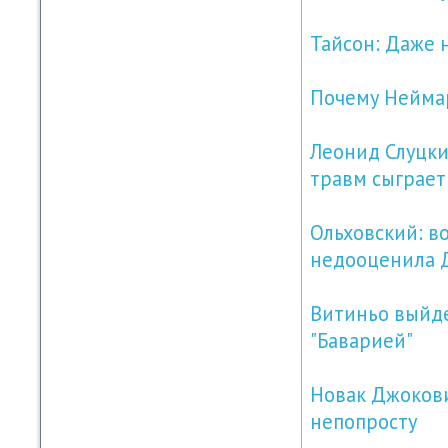
Тайсон: Даже 
Почему Неймар
Леонид Слуцки
травм сыграет
Ольховский: во
недооценила 
Витиньо выйде
"Баварией"
Новак Джокови
непопросту