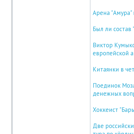
Арена "Амура"
Был ли состав
Виктор Кумыков
европейской 
Китаянки в че
Поединок Мозл
денежных воп
Хоккеист "Бар
Две российски
тура по кёрли