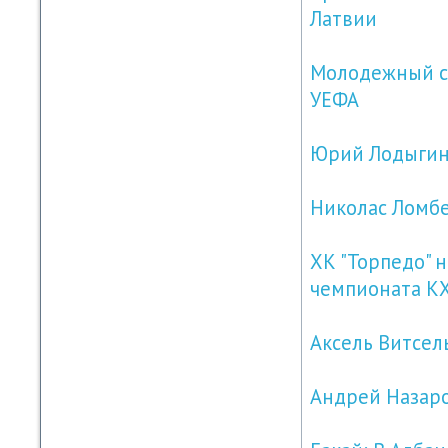
Латвии
Молодежный со
УЕФА
Юрий Лодыгин:
Николас Ломбе
ХК "Торпедо" н
чемпионата К
Аксель Витсель
Андрей Назаро