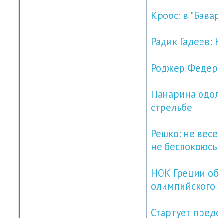
Кроос: в "Бава
Радик Гадеев: 
Роджер Федере
Панарина одол
стрельбе
Решко: не весе
не беспокоюсь
НОК Греции о
олимпийского 
Стартует пред