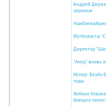
Андрей Деризем
перелом
Наиблежайшие
Футболисты "С
Директор "Шахт
"Амур" вновь 
Иснер: Блэйк 
годы
Хейкки Ковалай
боевого пилот