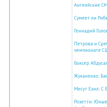
Английские СМ
Сумеет ли Риб
Геннадий Голо
Петрова и Сре
чемпионате С
Боксер Абдуса
Жуканенко: Ба
Месут Езил: С 
Розетти: Юные