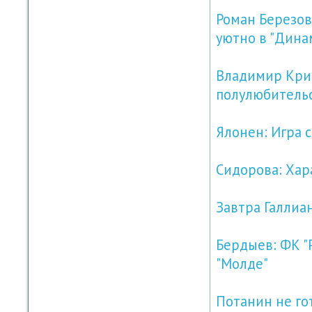
Роман Березов
уютно в "Дина
Владимир Крик
полулюбитель
Ялонен: Игра 
Сидорова: Хар
Завтра Галлиа
Бердыев: ФК "Р
"Молде"
Потанин не го