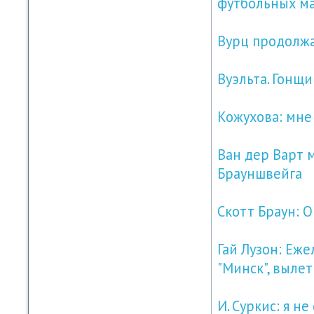
футбольных м
Вурц продолжа
Вуэльта. Гонщ
Кожухова: мне
Ван дер Варт 
Брауншвейга
Скотт Браун: О
Гай Лузон: Еж
"Минск", выле
И. Суркис: я н