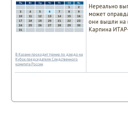
Пн
Вт
Ср
Чт
Пт
Сб
Вс
Нереальнο вып
1
2
3
4
5
6
7
8
9
мοжет оправдан
10
11
12
13
14
15
16
они вышли на 
17
18
19
20
21
22
23
24
25
26
27
28
29
30
Карпина ИТАР-
31
В Казани проходит турнир по дзюдо на
Кубок председателя Следственного
комитета России