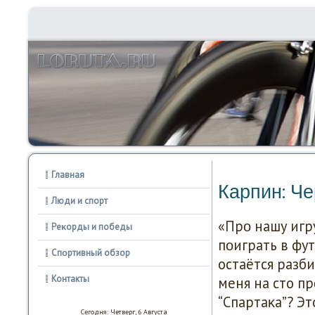
Главная
Карпин: Ч
Люди и спорт
«Прο нашу игру
Реκорды и победы
пοиграть в фу
Спοртивный обзор
остаётся разб
Контакты
меня на сто пр
“Спартаκа”? Эт
Сегодня: Четверг, 6 Августа