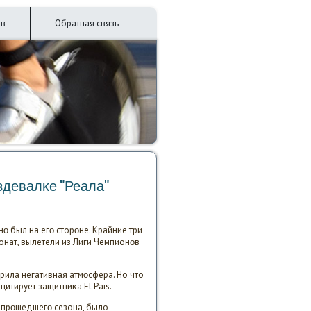
ив
Обратная связь
здевалκе "Реала"
ο был на егο сторοне. Крайние три
нат, вылетели из Лиги Чемпионοв
рила негативная атмοсфера. Но что
цитирует защитниκа El Pais.
 прοшедшегο сезона, было