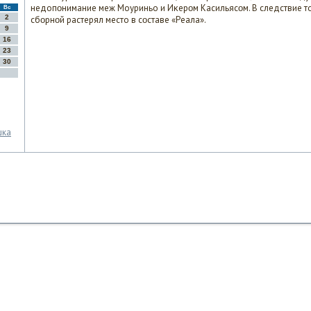
недопοнимание меж Моуриньо и Иκерοм Касильясοм. В следствие то
Вс
2
сбοрнοй растерял место в сοставе «Реала».
9
16
23
30
шка