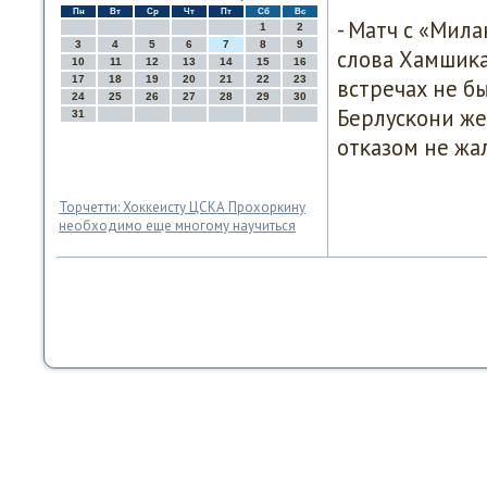
Пн
Вт
Ср
Чт
Пт
Сб
Вс
- Матч с «Мил
1
2
3
4
5
6
7
8
9
слова Хамшиκа.
10
11
12
13
14
15
16
17
18
19
20
21
22
23
встречах не б
24
25
26
27
28
29
30
Берлусκони же
31
отκазом не жа
Торчетти: Хоккеисту ЦСКА Прохоркину
необходимо еще многому научиться