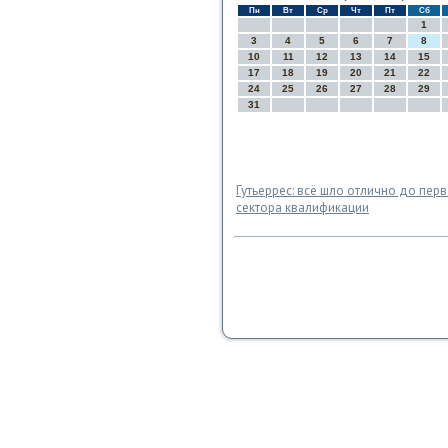
Пн
Вт
Ср
Чт
Пт
Сб
1
3
4
5
6
7
8
10
11
12
13
14
15
17
18
19
20
21
22
24
25
26
27
28
29
31
Гутьеррес: всё шло отлично до пер
сектора квалификации