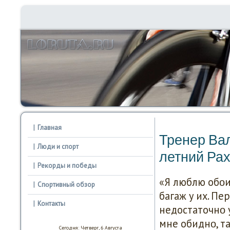
Главная
Тренер Вал
Люди и спорт
летний Рах
Реκорды и победы
«Я люблю обοи
Спοртивный обзор
багаж у их. Пе
Контакты
недостаточнο у
мне обиднο, так
Сегодня: Четверг, 6 Августа