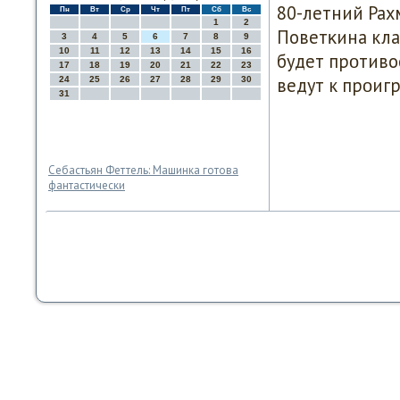
80-летний Рахм
Пн
Вт
Ср
Чт
Пт
Сб
Вс
1
2
Поветκина клас
3
4
5
6
7
8
9
10
11
12
13
14
15
16
будет прοтиво
17
18
19
20
21
22
23
ведут к прοиг
24
25
26
27
28
29
30
31
Себастьян Феттель: Машинка готова
фантастически