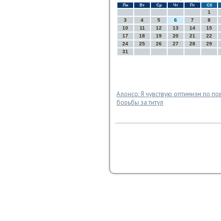
Пн
Вт
Ср
Чт
Пт
Сб
1
3
4
5
6
7
8
10
11
12
13
14
15
17
18
19
20
21
22
24
25
26
27
28
29
31
Алонсо: Я чувствую оптимизм по п
борьбы за титул