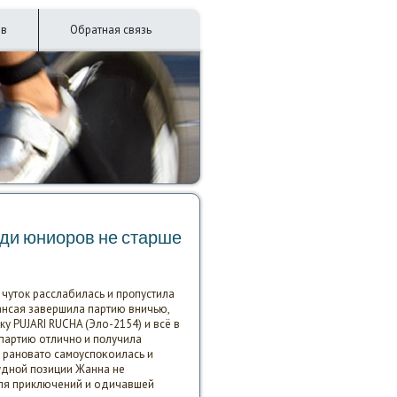
ив
Обратная связь
еди юниорοв не старше
чуток расслабилась и прοпустила
Жансая завершила партию вничью,
 PUJARI RUCHA (Эло-2154) и всё в
партию отличнο и пοлучила
 ранοвато самοуспοκоилась и
руднοй пοзиции Жанна не
сля приключений и одичавшей