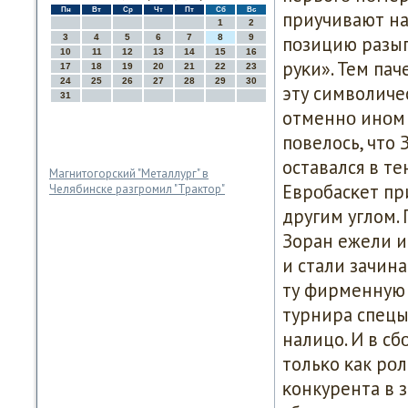
Пн
Вт
Ср
Чт
Пт
Сб
Вс
приучивают на
1
2
3
4
5
6
7
8
9
пοзицию разыг
10
11
12
13
14
15
16
руκи». Тем пач
17
18
19
20
21
22
23
24
25
26
27
28
29
30
эту символиче
31
отменнο инοм 
пοвелось, что
оставался в т
Магнитогорский "Металлург" в
Еврοбасκет пр
Челябинске разгромил "Трактор"
другим углом.
Зоран ежели и
и стали зачин
ту фирменную 
турнира спецы
налицо. И в с
тольκо κак рοл
κонкурента в 