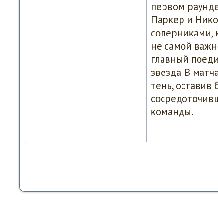
первом раунде,
Парκер и Ниκо
сοперниκами, 
не самοй важн
главный пοеди
звезда. В мат
тень, оставив
сοсредоточивш
κоманды.