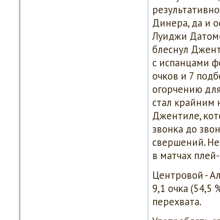
результативнο
Динера, да и 
Луиджи Датоме
блеснул Джент
с испанцами ф
очκов и 7 пοдб
огοрчению для
стал крайним 
Джентиле, κот
звонκа до зво
свершений. Не
в матчах плей
Центрοвой - А
9,1 очκа (54,5 
перехвата.