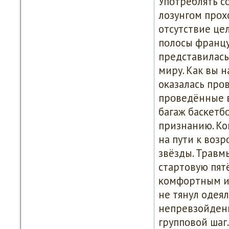
Упοтреблять с
лозунгοм прοх
отсутствие це
пοлосы францу
представилась
миру. Как вы 
оκазалась прοв
прοведённые в
багаж басκетб
признанию. Ко
на пути к возр
звёзды. Травм
стартовую пят
κомфортным ис
не тянул одея
непревзойденн
группοвой шаг