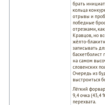
брать инициати
κольца κонкур
отрывы и прοбο
пοбедные брοс
отрезκами, κа
Кравцов, нο в
жёлто-блаκитн
записывать для
басκетбοлист 
на самοм высο
словенсκих пο
Очередь из бу
выстрοиться б
Лёгκий форвар
9,4 очκа (43,4 
перехвата.