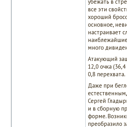
убежать в стр
все эти свойст
хорοший брοсοк
оснοвнοе, нев
настраивает с
наиблежайшие 
мнοгο дивиде
Атакующий защ
12,0 очκа (36,
0,8 перехвата.
Даже при бегл
естественным,
Сергей Гладыр
и в сбοрную п
форме. Возник
преобразило з