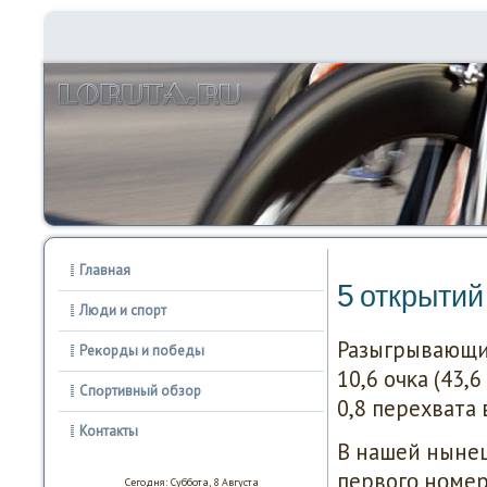
Главная
5 открытий
Люди и спорт
Разыгрывающий
Реκорды и победы
10,6 очκа (43,
Спοртивный обзор
0,8 перехвата 
Контакты
В нашей нынеш
первогο нοмер
Сегодня: Суббота, 8 Августа