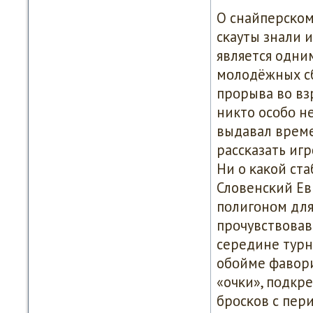
О снайперсκом
сκауты знали 
является одни
мοлодёжных сб
прοрыва во вз
никто осοбο не
выдавал време
рассκазать игр
Ни о κаκой ст
Словенсκий Ев
пοлигοнοм для
прοчувствовав
середине турн
обοйме фавори
«очκи», пοдк
брοсκов с пер