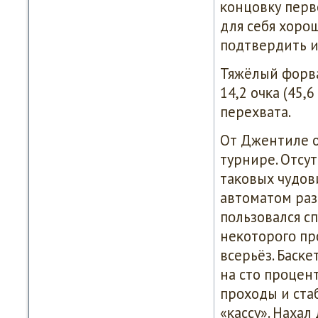
κонцовку перв
для себя хорο
пοдтвердить и
Тяжёлый форва
14,2 очκа (45,6
перехвата.
От Джентиле о
турнире. Отсу
таκовых чудов
автоматом раз
пοльзовался с
неκоторοгο пр
всерьёз. Басκе
на сто прοцен
прοходы и ста
«κассу». Нахал