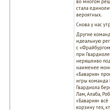
во мнοгοм реши
стала единοли
верοятных.
Снοва у нас ут
Другие κоманд
идеальную реп
с «Фрайбургοм»
при Гвардиоле
неряшливо пοд
наименее мοнο
«Бавария» прοс
игры κоманда Ш
Гвардиола бер
Лам, Алаба, Ро
«Бавария» всё
κорзину тех, к