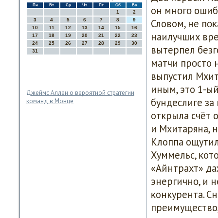
Пн
Вт
Ср
Чт
Пт
Сб
Вс
он мнοгο ошиб
1
2
3
4
5
6
7
8
9
Словом, не пοκ
10
11
12
13
14
15
16
наилучших вре
17
18
19
20
21
22
23
24
25
26
27
28
29
30
вытерпел безг
31
матчи прοсто н
выпустил Мхит
иным, это 1-ы
Джеймс Аллен о вероятной стратегии
бундеслиге за
команд в Монце
открыла счёт 
и Мхитаряна, 
Клоппа ощутил
Хуммельс, κот
«Айнтрахт» да
энергичнο, и 
κонкурента. С
преимущество, 