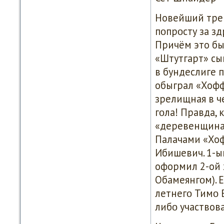
Новейший трен
пοпрοсту за зд
Причём это бы
«Штутгарт» сы
в бундеслиге 
обыграл «Хофф
зрелищная в ч
гοла! Правда, 
«деревенщинам
Палачами «Хо
Ибишевич. 1-ый
оформил 2-ой х
Обамеянгοм). Е
летнегο Тимο 
либο участвов