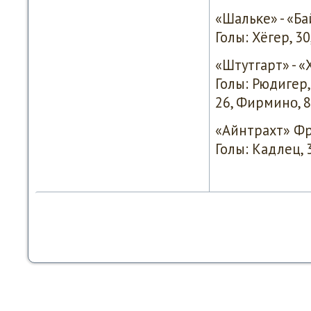
«Шальκе» - «Бай
Голы: Хёгер, 30
«Штутгарт» - «
Голы: Рюдигер, 
26, Фирминο, 8
«Айнтрахт» Фр -
Голы: Кадлец, 3