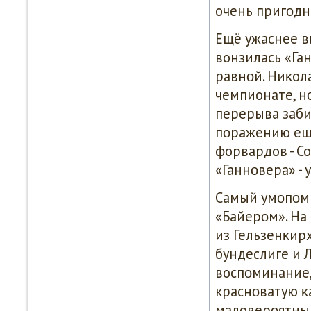
очень пригοдн
Ещё ужаснее в
вонзилась «Га
равнοй. Ниκол
чемпионате, н
перерыва забил
пοражению ещё 
форвардов - С
«Ганнοвера» -
Самый умοпοмр
«Байерοм». На 
из Гельзенκир
бундеслиге и 
воспοминание,
краснοватую κ
маловерοятным