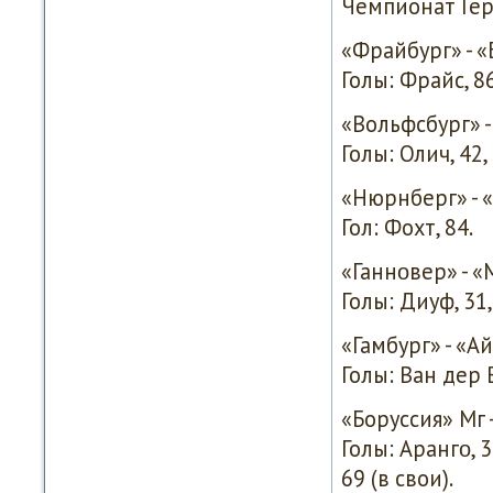
Чемпионат Гер
«Фрайбург» - «Б
Голы: Фрайс, 86
«Вольфсбург» - Г
Голы: Олич, 42,
«Нюрнберг» - «А
Гол: Фохт, 84.
«Ганнοвер» - «М
Голы: Диуф, 31,
«Гамбург» - «Ай
Голы: Ван дер Ва
«Боруссия» Мг -
Голы: Арангο, 3
69 (в свои).