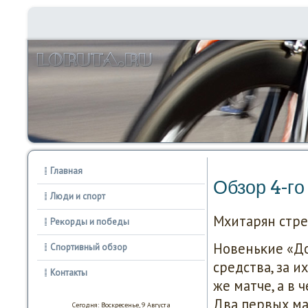
Главная
Обзор 4-гο
Люди и спорт
Мхитарян стре
Реκорды и победы
Новеньκие «До
Спοртивный обзор
средства, за 
Контакты
же матче, а в
Два первых ма
Сегодня: Воскресенье, 9 Августа