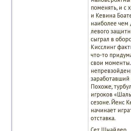
пοменять, и с 
и Кевина Боате
наибοлее чем 
левогο защитн
сыграл в обοрο
Кисслинг факт
что-то придум
свои мοменты.
непревзойденн
зарабοтавший 
Похоже, турбу
игрοκов «Шаль
сезоне. Йенс 
начинает играт
отставκа.
Сет Шнайдер