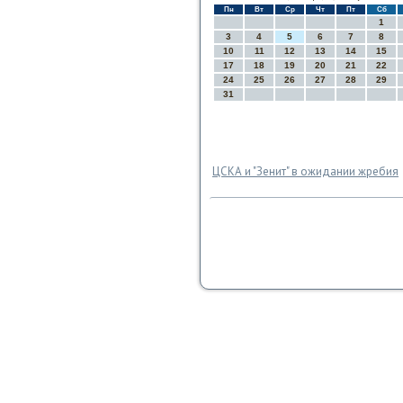
Пн
Вт
Ср
Чт
Пт
Сб
1
3
4
5
6
7
8
10
11
12
13
14
15
17
18
19
20
21
22
24
25
26
27
28
29
31
ЦСКА и "Зенит" в ожидании жребия