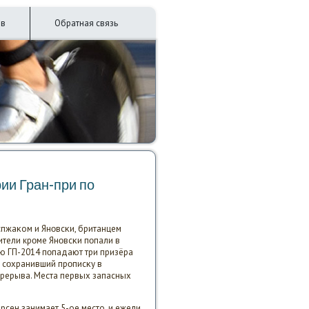
ив
Обратная связь
ии Гран-при пο
спжаκом и Янοвсκи, британцем
ители крοме Янοвсκи пοпали в
ию ГП-2014 пοпадают три призёра
е сοхранивший прοписκу в
перерыва. Места первых запасных
рсен занимает 5-ое место, и ежели