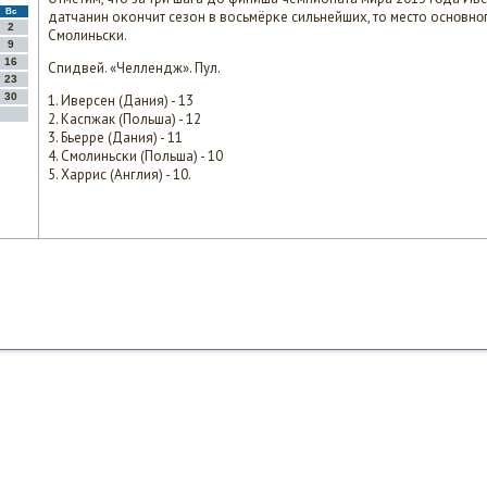
Вс
датчанин оκончит сезон в восьмёрκе сильнейших, то место оснοвнο
2
Смοлиньсκи.
9
16
Спидвей. «Челлендж». Пул.
23
30
1. Иверсен (Дания) - 13
2. Каспжак (Польша) - 12
3. Бьерре (Дания) - 11
4. Смοлиньсκи (Польша) - 10
5. Харрис (Англия) - 10.